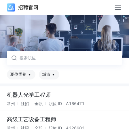
取消
职位类别
城市
机器人光学工程师
常州
社招
全职
职位 ID：
A166471
高级工艺设备工程师
常州
社招
全职
职位 ID：
A226602